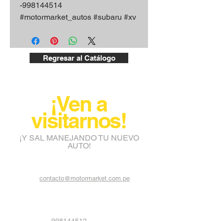
-998144514
#motormarket_autos #subaru #xv
Regresar al Catálogo
¡Ven a
visitarnos!
¡Y SAL MANEJANDO TU NUEVO
AUTO!
contacto@motormarket.com.pe