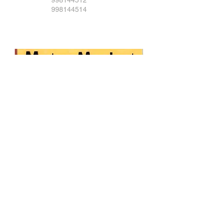
998144512
998144514
​¡Suscríbete gratis a
nuestro Newsletter!