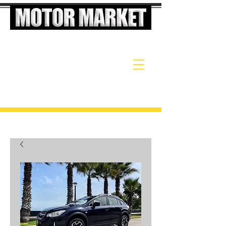
El Supermercado de Autos de Alta Gama
LLÁMANOS
TEL:
998144512
998144514
ESCRIBENOS:
contacto@motormarket.com.pe