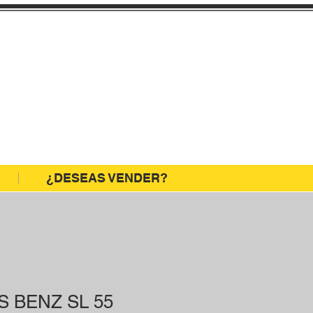
NOS
TEL: 998144512
8144514
ENOS:
o@motormarket.com.pe
¿DESEAS VENDER?
 BENZ SL 55