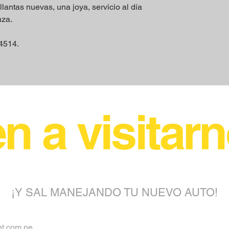
llantas nuevas, una joya, servicio al día
nza.
4514.
n a visitar
¡Y SAL MANEJANDO TU NUEVO AUTO!
t.com.pe