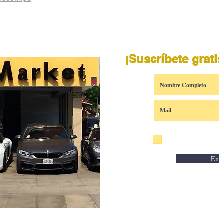
​¡Suscríbete grat
Acepto los términos
En