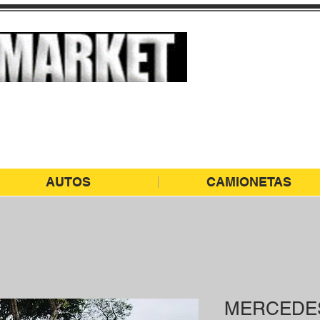
LLÁMA
99
ESCRIB
 de Alta Gama
contact
AUTOS
CAMIONETAS
MERCEDES