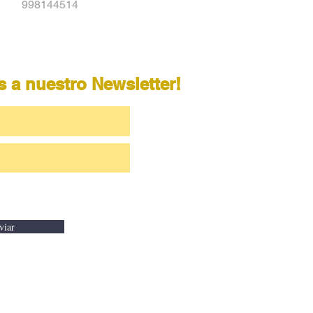
998144514
is a nuestro Newsletter!
 y condiciones
Ver Términos de Uso
viar