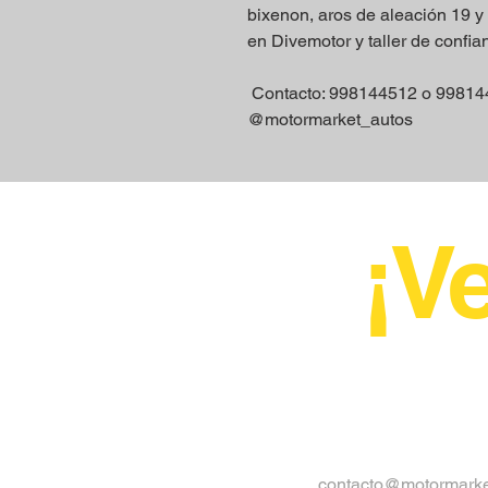
bixenon, aros de aleación 19 y 
en Divemotor y taller de confia
Contacto: 998144512 o 99814
@motormarket_autos
¡Ve
contacto@motormarke