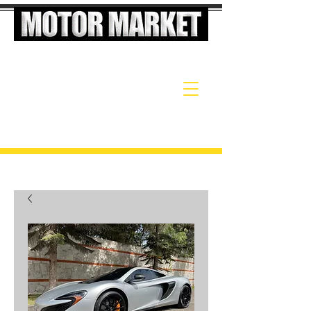
El Supermercado de Autos de Alta Gama
LLÁMANOS
TEL:
998144512
998144514
ESCRIBENOS:
contacto@motormarket.com.pe