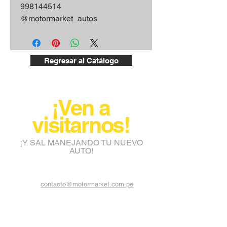
998144514
@motormarket_autos
Regresar al Catálogo
¡Ven a
visitarnos!
¡Y SAL MANEJANDO TU NUEVO
AUTO!
contacto@motormarket.com.pe